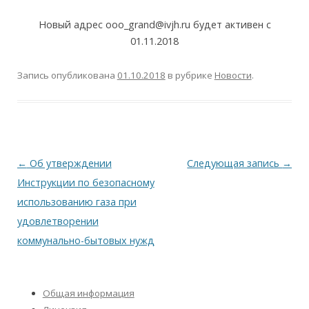
Новый адрес ooo_grand@ivjh.ru будет активен с
01.11.2018
Запись опубликована
01.10.2018
в рубрике
Новости
.
Навигация
←
Об утверждении
Следующая запись
→
по
Инструкции по безопасному
записям
использованию газа при
удовлетворении
коммунально-бытовых нужд
Общая информация