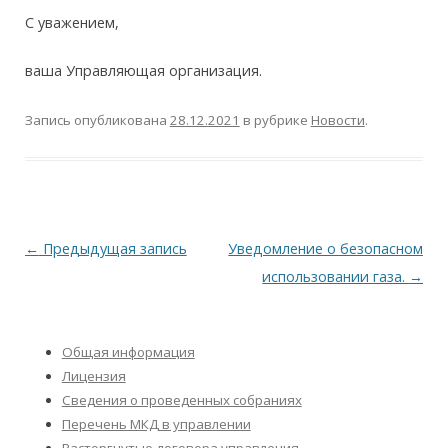
С уважением,
ваша Управляющая организация.
Запись опубликована
28.12.2021
в рубрике
Новости
.
Навигация
←
Предыдущая запись
Уведомление о безопасном
по
использовании газа.
→
записям
Общая информация
Лицензия
Сведения о проведенных собраниях
Перечень МКД в управлении