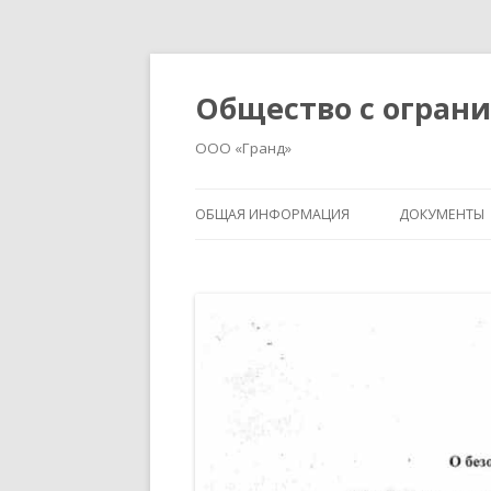
Общество с огран
ООО «Гранд»
ОБЩАЯ ИНФОРМАЦИЯ
ДОКУМЕНТЫ
ЛИЦЕНЗИЯ
ОСНОВНЫЕ 
ПЕРЕЧЕНЬ МКД В УПРАВЛЕНИИ
СВЕДЕНИЯ О
РАБОТАХ
РАСТОРГНУТЫЕ ДОГОВОРА
УПРАВЛЕНИЯ
ПОРЯДОК И 
УСЛУГ
СВЕДЕНИЯ О ПРОВЕДЕННЫХ
СОБРАНИЯХ
ИНФОРМАЦИ
РАБОТ (УСЛ