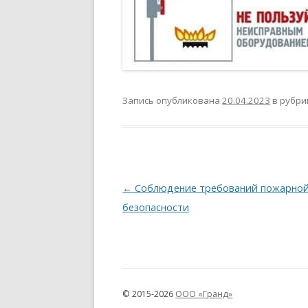
Запись опубликована
20.04.2023
в рубр
Навигация
←
Соблюдение требований пожарно
по
безопасности
записям
© 2015-2026
ООО «Гранд»