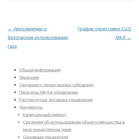
Навигация
←
Уведомление о
График опрессовки СЦО
по
безопасном использовании
МКД
→
записям
газа
Общая информация
Лицензия
Сведения о проведенных собраниях
Перечень МКД в управлении
Расторгнутые договора управления
Документы
Капитальный ремонт
Сведения об использовании общего имущества в
многоквартирном доме
Основные показатели